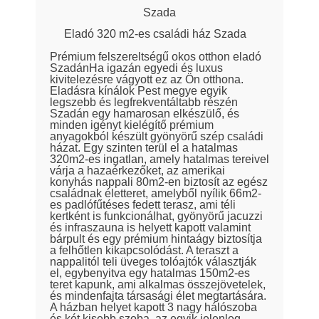
Szada
Eladó 320 m2-es családi ház Szada
Prémium felszereltségű okos otthon eladó
SzadánHa igazán egyedi és luxus
kivitelezésre vágyott ez az Ön otthona.
Eladásra kínálok Pest megye egyik
legszebb és legfrekventáltabb részén
Szadán egy hamarosan elkészülő, és
minden igényt kielégítő prémium
anyagokból készült gyönyörű szép családi
házat. Egy szinten terül el a hatalmas
320m2-es ingatlan, amely hatalmas tereivel
várja a hazaérkezőket, az amerikai
konyhás nappali 80m2-en biztosít az egész
családnak életteret, amelyből nyílik 66m2-
es padlófűtéses fedett terasz, ami téli
kertként is funkcionálhat, gyönyörű jacuzzi
és infraszauna is helyett kapott valamint
bárpult és egy prémium hintaágy biztosítja
a felhőtlen kikapcsolódást. A teraszt a
nappalitól teli üveges tolóajtók választják
el, egybenyitva egy hatalmas 150m2-es
teret kapunk, ami alkalmas összejövetelek,
és mindenfajta társasági élet megtartására.
A házban helyet kapott 3 nagy hálószoba
és két kisebb szoba, az egyik jelenleg