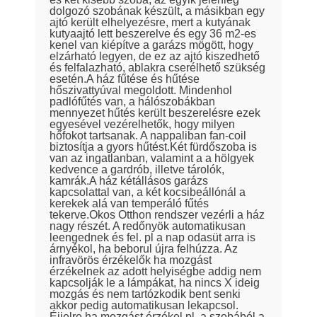
dolgozó szobának készült, a másikban egy
ajtó került elhelyezésre, mert a kutyának
kutyaajtó lett beszerelve és egy 36 m2-es
kenel van kiépítve a garázs mögött, hogy
elzárható legyen, de ez az ajtó kiszedhető
és felfalazható, ablakra cserélhető szükség
esetén.A ház fűtése és hűtése
hőszivattyúval megoldott. Mindenhol
padlófűtés van, a hálószobákban
mennyezet hűtés került beszerelésre ezek
egyesével vezérelhetők, hogy milyen
hőfokot tartsanak. A nappaliban fan-coil
biztosítja a gyors hűtést.Két fürdőszoba is
van az ingatlanban, valamint a a hölgyek
kedvence a gardrób, illetve tárolók,
kamrák.A ház kétállásos garázs
kapcsolattal van, a két kocsibeállónál a
kerekek alá van temperáló fűtés
tekerve.Okos Otthon rendszer vezérli a ház
nagy részét. A redőnyök automatikusan
leengednek és fel. pl a nap odasüt arra is
árnyékol, ha beborul újra felhúzza. Az
infravörös érzékelők ha mozgást
érzékelnek az adott helyiségbe addig nem
kapcsolják le a lámpákat, ha nincs X ideig
mozgás és nem tartózkodik bent senki
akkor pedig automatikusan lekapcsol.
Éjjelre ha mozgást érzékel pl. a szobából a