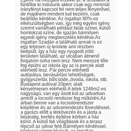
fürdőbe ki indulunk akkor csak egy minimál
irányfényt kapcsol fel nem teljes fényerővel,
de majdnem mindent tud kezelni, csak
beállítás kérdése. Az ingatlan 90%-os
elkészültségben van, így még egyéni igény
szerint variálható például falak színei, külső
homlokzat színe, de igazán bármilyen
egyedi igény megbeszélés kérdése.Az
ingatlan Szadán a található annak is ez
egy teljesen új területe ami részben
beépült, így a ház egy nyugodt zöld
területen található, az utcában átmenő
forgalom soha nem lesz. Nem messze tőle
fog épülni az iskola így az is percek alatt
elérhető lesz. Pár percre elérhető
autópálya, bevásárlási lehetőségek,
gyógyszertár, bőlcsöde,,óvoda, iskola, stb.
Budapest autóval 20perc alatt
kényelmesen elérhető.A telek 1246m2-es
nagyságú, van egy ásott kút az udvarban
amiről a locsoló rendszer fog működni.Az
árban benne van a locsolórendszer
kiépítése és az udvarrendezés füvesítéssel,
a garázs előtt a térkövezés és a járda a
bejáratig, kerítés építése körben a ház
körül. A külső fali világítások és a terasz
lépcső az udvar felé.Bármilyen kérdéssel,
kéréssel várom hívását, az ingatlan