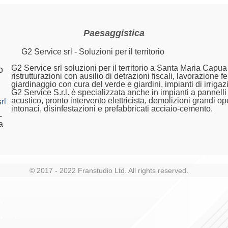
Paesaggistica
G2 Service srl - Soluzioni per il territorio
G2 Service srl soluzioni per il territorio a Santa Maria Capua
o
ristrutturazioni con ausilio di detrazioni fiscali, lavorazione fe
giardinaggio con cura del verde e giardini, impianti di irrigazi
G2 Service S.r.l. è specializzata anche in impianti a pannelli
acustico, pronto intervento elettricista, demolizioni grandi o
rl.net
intonaci, disinfestazioni e prefabbricati acciaio-cemento.
-
a
© 2017 - 2022 Franstudio Ltd. All rights reserved
.