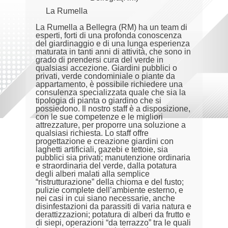
La Rumella
La Rumella a Bellegra (RM) ha un team di
esperti, forti di una profonda conoscenza
del giardinaggio e di una lunga esperienza
maturata in tanti anni di attività, che sono in
grado di prendersi cura del verde in
qualsiasi accezione. Giardini pubblici o
privati, verde condominiale o piante da
appartamento, è possibile richiedere una
consulenza specializzata quale che sia la
tipologia di pianta o giardino che si
possiedono. Il nostro staff è a disposizione,
con le sue competenze e le migliori
attrezzature, per proporre una soluzione a
qualsiasi richiesta. Lo staff offre
progettazione e creazione giardini con
laghetti artificiali, gazebi e tettoie, sia
pubblici sia privati; manutenzione ordinaria
e straordinaria del verde, dalla potatura
degli alberi malati alla semplice
“ristrutturazione” della chioma e del fusto;
pulizie complete dell’ambiente esterno, e
nei casi in cui siano necessarie, anche
disinfestazioni da parassiti di varia natura e
derattizzazioni; potatura di alberi da frutto e
di siepi, operazioni “da terrazzo” tra le quali