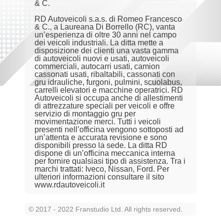
& C.
RD Autoveicoli s.a.s. di Romeo Francesco
& C., a Laureana Di Borrello (RC), vanta
un’esperienza di oltre 30 anni nel campo
dei veicoli industriali. La ditta mette a
disposizione dei clienti una vasta gamma
di autoveicoli nuovi e usati, autoveicoli
commerciali, autocarri usati, camion
cassonati usati, ribaltabili, cassonati con
gru idrauliche, furgoni, pulmini, scuolabus,
carrelli elevatori e macchine operatrici. RD
Autoveicoli si occupa anche di allestimenti
di attrezzature speciali per veicoli e offre
servizio di montaggio gru per
movimentazione merci. Tutti i veicoli
presenti nell’officina vengono sottoposti ad
un’attenta e accurata revisione e sono
disponibili presso la sede. La ditta RD
dispone di un’officina meccanica interna
per fornire qualsiasi tipo di assistenza. Tra i
marchi trattati: Iveco, Nissan, Ford. Per
ulteriori informazioni consultare il sito
www.rdautoveicoli.it
© 2017 - 2022 Franstudio Ltd. All rights reserved
.