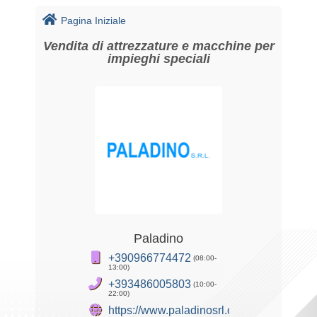
Pagina Iniziale
Vendita di attrezzature e macchine per
impieghi speciali
Paladino
+390966774472
(08:00-
13:00)
+393486005803
(10:00-
22:00)
https://www.paladinosrl.com