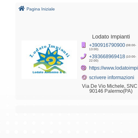
Pagina Iniziale
Lodato Impianti
+390916790900
(08:00-
13:00)
+393668969418
(10:00-
22:00)
https://www.lodatoimpi
@
scrivere informazioni
Via De Vio Michele, SNC 
90146 Palermo(PA)