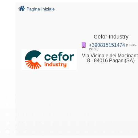
Pagina Iniziale
Cefor Industry
+390815151474
(10:00-
22:00)
Via Vicinale dei Macinanti
8 - 84016 Pagani(SA)