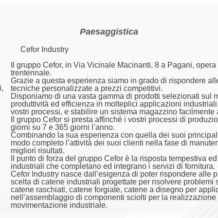
Paesaggistica
Cefor Industry
Il gruppo Cefor, in Via Vicinale Macinanti, 8 a Pagani, oper
trentennale.
Grazie a questa esperienza siamo in grado di rispondere alle 
,
tecniche personalizzate a prezzi competitivi.
Disponiamo di una vasta gamma di prodotti selezionati sul 
produttività ed efficienza in molteplici applicazioni industria
vostri processi, e stabilire un sistema magazzino facilmente 
Il gruppo Cefor si presta affinché i vostri processi di produz
giorni su 7 e 365 giorni l’anno.
Combinando la sua esperienza con quella dei suoi principali f
modo completo l’attività dei suoi clienti nella fase di manute
migliori risultati.
Il punto di forza del gruppo Cefor è la risposta tempestiva ed
industriali che completano ed integrano i servizi di fornitura.
Cefor Industry nasce dall’esigenza di poter rispondere alle p
scelta di catene industriali progettate per risolvere problemi 
catene raschiati, catene forgiate, catene a disegno per applic
nell’assemblaggio di componenti sciolti per la realizzazione d
movimentazione industriale.