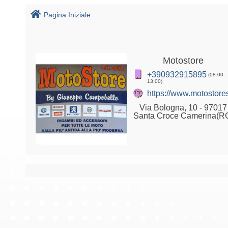
Pagina Iniziale
Motostore
+390932915895
(08:00-
13:00)
https://www.motostores
Via Bologna, 10 - 97017
Santa Croce Camerina(R