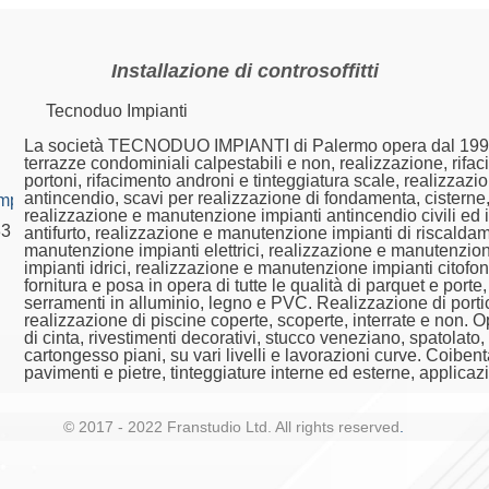
Installazione di controsoffitti
Tecnoduo Impianti
La società TECNODUO IMPIANTI di Palermo opera dal 1998. Le
terrazze condominiali calpestabili e non, realizzazione, rifac
portoni, rifacimento androni e tinteggiatura scale, realizzazio
antincendio, scavi per realizzazione di fondamenta, cisterne, f
mpianti.com
realizzazione e manutenzione impianti antincendio civili ed 
33
antifurto, realizzazione e manutenzione impianti di riscald
manutenzione impianti elettrici, realizzazione e manutenzion
impianti idrici, realizzazione e manutenzione impianti citofo
fornitura e posa in opera di tutte le qualità di parquet e port
serramenti in alluminio, legno e PVC. Realizzazione di porti
realizzazione di piscine coperte, scoperte, interrate e non. 
di cinta, rivestimenti decorativi, stucco veneziano, spatolato,
cartongesso piani, su vari livelli e lavorazioni curve. Coibent
pavimenti e pietre, tinteggiature interne ed esterne, applicaz
© 2017 - 2022 Franstudio Ltd. All rights reserved
.