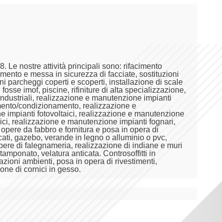
 nostre attività principali sono: rifacimento
imento e messa in sicurezza di facciate, sostituzioni
ni parcheggi coperti e scoperti, installazione di scale
osse imof, piscine, rifiniture di alta specializzazione,
industriali, realizzazione e manutenzione impianti
amento/condizionamento, realizzazione e
e impianti fotovoltaici, realizzazione e manutenzione
nici, realizzazione e manutenzione impianti fognari,
e, opere da fabbro e fornitura e posa in opera di
cati, gazebo, verande in legno o alluminio o pvc,
Opere di falegnameria, realizzazione di indiane e muri
 tamponato, velatura anticata. Controsoffitti in
azioni ambienti, posa in opera di rivestimenti,
ione di cornici in gesso.