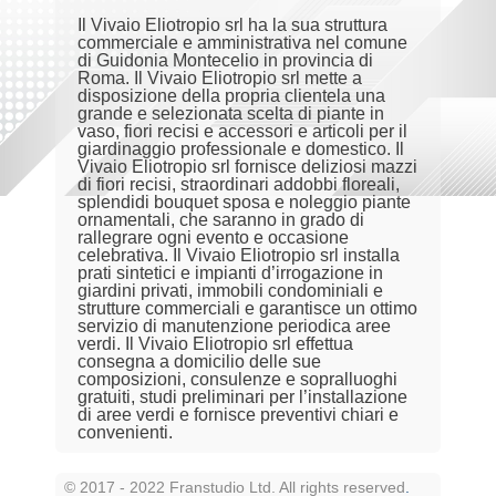
Il Vivaio Eliotropio srl ha la sua struttura
commerciale e amministrativa nel comune
di Guidonia Montecelio in provincia di
Roma. Il Vivaio Eliotropio srl mette a
disposizione della propria clientela una
grande e selezionata scelta di piante in
vaso, fiori recisi e accessori e articoli per il
giardinaggio professionale e domestico. Il
Vivaio Eliotropio srl fornisce deliziosi mazzi
di fiori recisi, straordinari addobbi floreali,
splendidi bouquet sposa e noleggio piante
ornamentali, che saranno in grado di
rallegrare ogni evento e occasione
celebrativa. Il Vivaio Eliotropio srl installa
prati sintetici e impianti d’irrogazione in
giardini privati, immobili condominiali e
strutture commerciali e garantisce un ottimo
servizio di manutenzione periodica aree
verdi. Il Vivaio Eliotropio srl effettua
consegna a domicilio delle sue
composizioni, consulenze e sopralluoghi
gratuiti, studi preliminari per l’installazione
di aree verdi e fornisce preventivi chiari e
convenienti.
© 2017 - 2022 Franstudio Ltd. All rights reserved
.