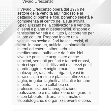
Vivaio Crescenzo
Il Vivaio Crescenzo opera dal 1976 nel
settore della vendita all¿ingrosso e al
dettaglio di piante e fiori, ponendo serietà e
competenza al centro della sua attività.
Specializzato nella coltivazione e vendita
di semi e piante di peperoncini, dispone di
tantissime varietà e di tutto l¿occorrente per
la loro coltura. Propone inoltre una
vastissima scelta di fiori freschi, recisi, di
serra, in bouquet, artificiali, e piante da
interni ed esterni, alberi, arbusti,
mediterranee, bulbose e da frutto. Nel
vivaio è possibile acquistare anche
concimi, sementi per fiori e tappeti erbosi,
terricci specifici, fertilizzanti e attrezzi per il
giardinaggio dei migliori marchi, come
motozappe, rasaerba, irrigatori, vasi in
terracotta, in resina e plastica, attrezzi da
taglio, irrigatori laghetti artificiali e fontane
in pietra. Il vivaio collabora con
professionisti per la progettazione,
realizzazione e manutenzione dei giardini
e con laboratori di analisi chimiche e
fitopatologiche, e organizza eventi e corsi.