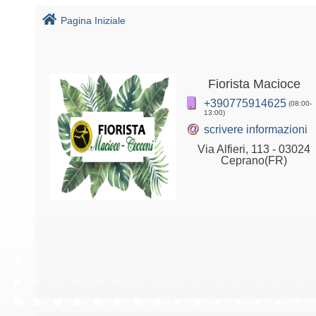
Pagina Iniziale
Fiorista Macioce
+390775914625
(08:00-
13:00)
@
scrivere informazioni
Via Alfieri, 113 - 03024
Ceprano(FR)