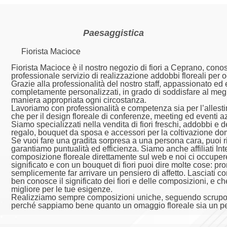
Paesaggistica
Fiorista Macioce
Fiorista Macioce è il nostro negozio di fiori a Ceprano, conosc
professionale servizio di realizzazione addobbi floreali per 
Grazie alla professionalità del nostro staff, appassionato ed e
completamente personalizzati, in grado di soddisfare al megl
maniera appropriata ogni circostanza.
Lavoriamo con professionalità e competenza sia per l’allest
che per il design floreale di conferenze, meeting ed eventi az
Siamo specializzati nella vendita di fiori freschi, addobbi e d
regalo, bouquet da sposa e accessori per la coltivazione dome
Se vuoi fare una gradita sorpresa a una persona cara, puoi r
garantiamo puntualità ed efficienza. Siamo anche affiliati Inte
composizione floreale direttamente sul web e noi ci occuper
significato e con un bouquet di fiori puoi dire molte cose: p
semplicemente far arrivare un pensiero di affetto. Lasciati c
ben conosce il significato dei fiori e delle composizioni, e c
migliore per le tue esigenze.
Realizziamo sempre composizioni uniche, seguendo scrupolos
perché sappiamo bene quanto un omaggio floreale sia un pen