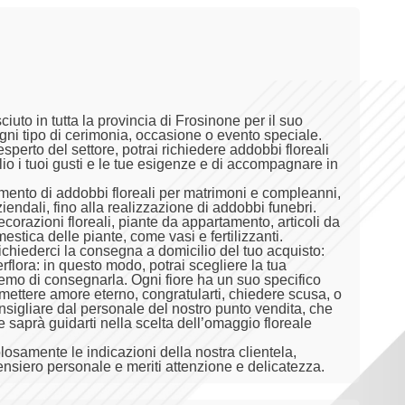
iuto in tutta la provincia di Frosinone per il suo
ogni tipo di cerimonia, occasione o evento speciale.
sperto del settore, potrai richiedere addobbi floreali
io i tuoi gusti e le tue esigenze e di accompagnare in
imento di addobbi floreali per matrimoni e compleanni,
iendali, fino alla realizzazione di addobbi funebri.
ecorazioni floreali, piante da appartamento, articoli da
stica delle piante, come vasi e fertilizzanti.
ichiederci la consegna a domicilio del tuo acquisto:
rflora: in questo modo, potrai scegliere la tua
emo di consegnarla. Ogni fiore ha un suo specifico
romettere amore eterno, congratularti, chiedere scusa, o
onsigliare dal personale del nostro punto vendita, che
he saprà guidarti nella scelta dell’omaggio floreale
amente le indicazioni della nostra clientela,
siero personale e meriti attenzione e delicatezza.