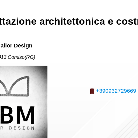
tazione architettonica e cost
ailor Design
013 Comiso(RG)
+390932729669 (