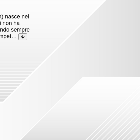
a) nasce nel
i non ha
tando sempre
 compet…