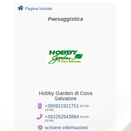
Pagina Iniziale
Paesaggistica
Hobby Garden di Cova
Salvatore
+390921921751
(07:00-
13:00)
+393292943884
(10:00-
22:00)
@
scrivere informazioni