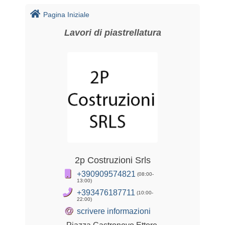
Pagina Iniziale
Lavori di piastrellatura
2p Costruzioni Srls
+390909574821
(08:00-
13:00)
+393476187711
(10:00-
22:00)
@
scrivere informazioni