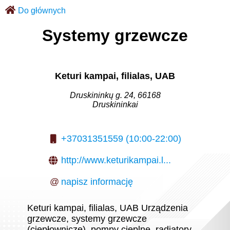
Do głównych
Systemy grzewcze
Keturi kampai, filialas, UAB
Druskininkų g. 24, 66168
Druskininkai
+37031351559 (10:00-22:00)
http://www.keturikampai.l...
@
napisz informację
Keturi kampai, filialas, UAB Urządzenia
grzewcze, systemy grzewcze
(ciepłownicze), pompy cieplne, radiatory,