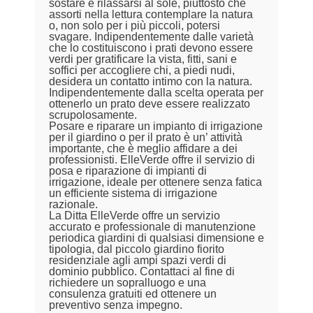
sostare e rilassarsi al sole, piuttosto che
assorti nella lettura contemplare la natura
o, non solo per i più piccoli, potersi
svagare. Indipendentemente dalle varietà
che lo costituiscono i prati devono essere
verdi per gratificare la vista, fitti, sani e
soffici per accogliere chi, a piedi nudi,
desidera un contatto intimo con la natura.
Indipendentemente dalla scelta operata per
ottenerlo un prato deve essere realizzato
scrupolosamente.
Posare e riparare un impianto di irrigazione
per il giardino o per il prato è un’ attività
importante, che è meglio affidare a dei
professionisti. ElleVerde offre il servizio di
posa e riparazione di impianti di
irrigazione, ideale per ottenere senza fatica
un efficiente sistema di irrigazione
razionale.
La Ditta ElleVerde offre un servizio
accurato e professionale di manutenzione
periodica giardini di qualsiasi dimensione e
tipologia, dal piccolo giardino fiorito
residenziale agli ampi spazi verdi di
dominio pubblico. Contattaci al fine di
richiedere un sopralluogo e una
consulenza gratuiti ed ottenere un
preventivo senza impegno.