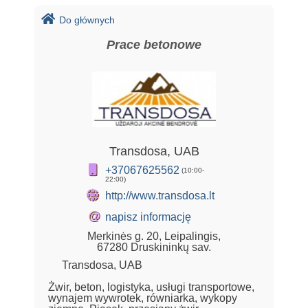
Do głównych
Prace betonowe
Transdosa, UAB
+37067625562
(10:00-
22:00)
http://www.transdosa.lt
@
napisz informację
Merkinės g. 20, Leipalingis,
67280 Druskininkų sav.
Transdosa, UAB
Żwir, beton, logistyka, usługi transportowe,
wynajem wywrotek, równiarka, wykopy