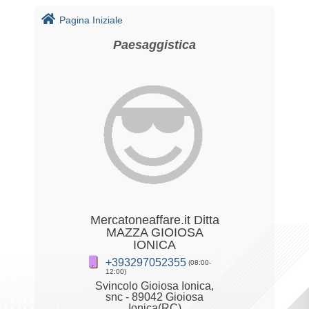
Pagina Iniziale
Paesaggistica
Mercatoneaffare.it Ditta
MAZZA GIOIOSA
IONICA
+393297052355
(08:00-
12:00)
Svincolo Gioiosa Ionica,
snc - 89042 Gioiosa
Ionica(RC)