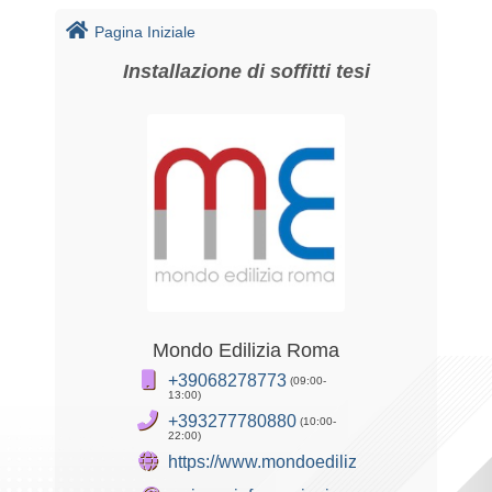
Pagina Iniziale
Installazione di soffitti tesi
Mondo Edilizia Roma
+39068278773
(09:00-
13:00)
+393277780880
(10:00-
22:00)
https://www.mondoediliziaroma.it