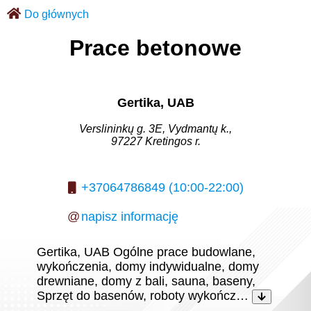
Do głównych
Prace betonowe
Gertika, UAB
Verslininkų g. 3E, Vydmantų k.,
97227 Kretingos r.
+37064786849 (10:00-22:00)
@
napisz informację
Gertika, UAB Ogólne prace budowlane,
wykończenia, domy indywidualne, domy
drewniane, domy z bali, sauna, baseny,
Sprzęt do basenów, roboty wykończ…