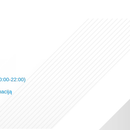
:00-22:00)
maciją