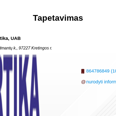
Tapetavimas
tika, UAB
dmantų k., 97227 Kretingos r.
864786849 (10
@
nurodyti infor