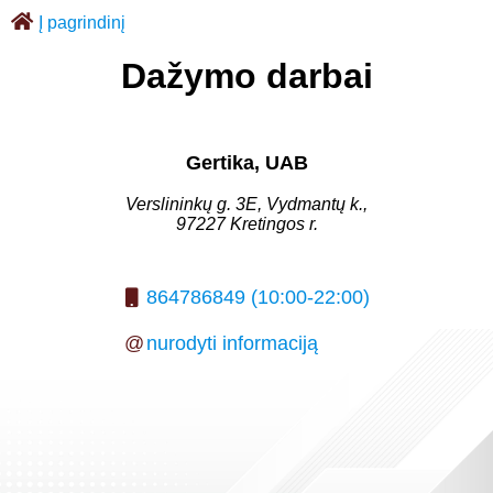
Į pagrindinį
Dažymo darbai
Gertika, UAB
Verslininkų g. 3E, Vydmantų k.,
97227 Kretingos r.
864786849 (10:00-22:00)
@
nurodyti informaciją