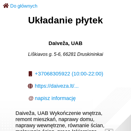
Do głównych
Układanie płytek
Daiveža, UAB
Liškiavos g. 5-6, 66281 Druskininkai
+37068305922 (10:00-22:00)
https://daiveza.lt/...
@
napisz informację
Daiveža, UAB Wykończenie wnętrza,
remont mieszkań, naprawy domu,
naprawy wewnętrzne, równanie ścian,