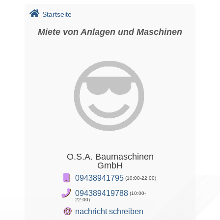
Startseite
Miete von Anlagen und Maschinen
O.S.A. Baumaschinen
GmbH
09438941795
(10:00-22:00)
094389419788
(10:00-
22:00)
@
nachricht schreiben