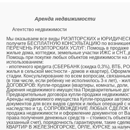
Аренда недвижимости
Агентство недвижимости
Мы оказываем все виды РИЭЛТОРСКИХ и ЮРИДИЧЕСКИХ
получите БЕСПЛАТНУЮ КОНСУЛЬТАЦИЮ по возникшему в
ПЕРЕЧЕНЬ РИЭЛТОРСКИХ УСЛУГ: Помощь в продаже объ
жилые дома, коттеджи, земельные участки ИЖС и СНТ, д
Помощь при покупке любых объектов недвижимости на 
использованием:
- ипотечного кредита (СБЕРБАНК (скидка 0,3%), ВТБ, 
жилья в сельской местности - домов и квартир), Оформ
стадии. Консультирование по всем вопросам, связанным
(в том числе, если ребенку не исполнилось 3-х лет), 
ДОГОВОРОВ: Купли-продажи (квартиры, комнаты, доли, з
Дарения недвижимого имущества Предварительные дог
Предварительные договора купли-продажи недвижимости
Аренды недвижимого имущества Купли-продажи автомо
документов для всех видов сделок и любых операций с 
наследство и т.д. СОПРОВОЖДЕНИЕ ЛЮБЫХ СДЕЛО
продажа недвижимости и оформление документов от Ва
права получения денежных средств – стоимость объект
указанный счет), порядочность гарантируем, такие с
КВАРТИР В ЖЕЛЕЗНОГОРСКЕ, ОРЛЕ, КУРСКЕ за наличный