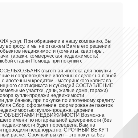
 услуг. При обращении в нашу компанию, Вы
опросу, и мы не откажем Вам в его решении!
ектов недвижимости (комнаты, квартиры,
ачи, гаражи, коммерческая недвижимость)
любой стадии Помощь при покупки с
РОССЕЛЬХОЗБАНК (льготная ипотека для покупки
ление и сопровождение ипотечных сделок на любой
 с ипотечным кредитом - материнского капитала
- жилищного сертификата и субсидий СОСТАВЛЕНИЕ
емельные участки, дачи, жилые дома, гаражи)
овора купли-продажи недвижимости
 для банков, при покупке по ипотечному кредиту
биля Сбор, оформление, формирование пакетов
недвижимостью: купля-продажа, дарение,
К С ОБЪЕКТАМИ НЕДВИЖИМОСТИ Возможна
шего имени по нотариальной доверенности (без
а недвижимости будет переведена Вам на
делки проводили неоднократно. СРОЧНЫЙ ВЫКУП
 расчет. Срочный выкуп – это покупка без