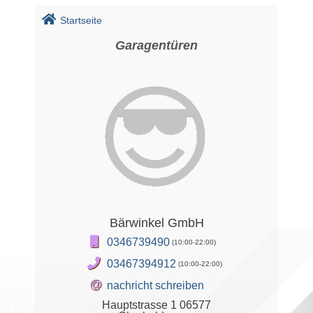
Startseite
Garagentüren
Bärwinkel GmbH
0346739490
(10:00-22:00)
03467394912
(10:00-22:00)
@
nachricht schreiben
Hauptstrasse 1 06577