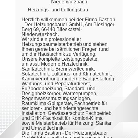
Niederwürzbach
Heizungs- und Lüftungsbau
Herzlich willkommen bei der Firma Bastian
- Der Heizungsbauer GmbH, Am Biesinger
Berg 69, 66440 Blieskastel-
Niederwürzbach.
Wir sind ein professioneller
Heizungsbaumeisterbetrieb und stehen
Ihnen gerne bei sämtlichen Fragen rund
um die Haustechnik zu Verfügung.
Unsere komplette Leistungspalette
umfasst: Moderne Heiztechnik,
Sanitärtechnik, Brennwerttechnik,
Solartechnik, Lüftungs- und Klimatechnik,
Kaminverrohrung, moderne Badgestaltung,
Wartungs- und Reparaturdienst,
Fußbodenheizung, Standard- und
Designheizkörper, Wärmepumpen,
Regenwassernutzungsanlagen,
Raumklima-Splitgeräte, Fachbetrieb für
senioren- und behindertengerechte
Installation, Gewässerschutz Fachbetrieb
und SHK-Fachkraft für Komfort-Klima
sowie Meisterbetrieb für Heizung, Sanitär
und Umwelttechnik.
Die Firma Bastian - Der Heizungsbauer
GmbH führt sämtliche sanitärspezifischen