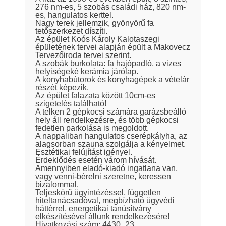
276 nm-es, 5 szobás családi ház, 820 nm-
es, hangulatos kerttel.
Nagy terek jellemzik, gyönyörű fa
tetőszerkezet díszíti.
Az épület Koós Károly Kalotaszegi
épületének tervei alapján épült a Makovecz
Tervezőiroda tervei szerint.
A szobák burkolata: fa hajópadló, a vizes
helyiségeké kerámia járólap.
A konyhabútorok és konyhagépek a vételár
részét képezik.
Az épület falazata között 10cm-es
szigetelés található!
A telken 2 gépkocsi számára garázsbeálló
hely áll rendelkezésre, és több gépkocsi
fedetlen parkolása is megoldott.
A nappaliban hangulatos cserépkályha, az
alagsorban szauna szolgálja a kényelmet.
Esztétikai felújítást igényel.
Érdeklődés esetén várom hívását.
Amennyiben eladó-kiadó ingatlana van,
vagy venni-bérelni szeretne, keressen
bizalommal.
Teljeskörű ügyintézéssel, független
hiteltanácsadóval, megbízható ügyvédi
háttérrel, energetikai tanúsítvány
elkészítésével állunk rendelkezésére!
Hivatkozási szám: 4430_23