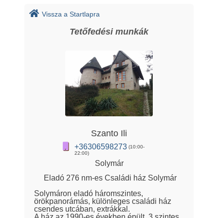
Vissza a Startlapra
Tetőfedési munkák
Szanto Ili
+36306598273
(10:00-
22:00)
Solymár
Eladó 276 nm-es Családi ház Solymár
Solymáron eladó háromszintes,
örökpanorámás, különleges családi ház
csendes utcában, extrákkal.
A ház az 1990-es években épült, 3 szintes,