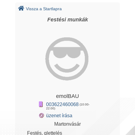
Vissza a Startlapra
Festési munkák
emolBAU
003622460068
(10:00-
22:00)
@
üzenet írása
Martonvásár
Festés, glettelés