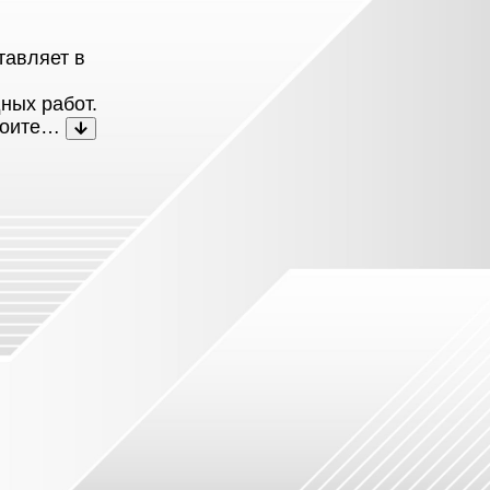
тавляет в
ных работ.
троите…