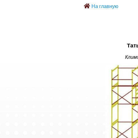
На главную
Тат
Климо