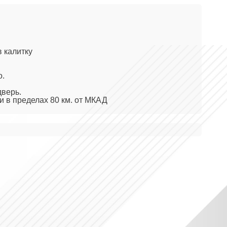
в калитку
о.
дверь.
и в пределах 80 км. от МКАД