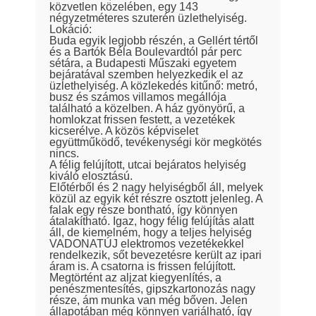
közvetlen közelében, egy 143
négyzetméteres szuterén üzlethelyiség.
Lokáció:
Buda egyik legjobb részén, a Gellért tértől
és a Bartók Béla Boulevardtól pár perc
sétára, a Budapesti Műszaki egyetem
bejáratával szemben helyezkedik el az
üzlethelyiség. A közlekedés kitűnő: metró,
busz és számos villamos megállója
található a közelben. A ház gyönyörű, a
homlokzat frissen festett, a vezetékek
kicserélve. A közös képviselet
együttműködő, tevékenységi kör megkötés
nincs.
A félig felújított, utcai bejáratos helyiség
kiváló elosztású.
Előtérből és 2 nagy helyiségből áll, melyek
közül az egyik két részre osztott jelenleg. A
falak egy része bontható, így könnyen
átalakítható. Igaz, hogy félig felújítás alatt
áll, de kiemelném, hogy a teljes helyiség
VADONATÚJ elektromos vezetékekkel
rendelkezik, sőt bevezetésre került az ipari
áram is. A csatorna is frissen felújított.
Megtörtént az aljzat kiegyenlítés, a
penészmentesítés, gipszkartonozás nagy
része, ám munka van még bőven. Jelen
állapotában még könnyen variálható, így