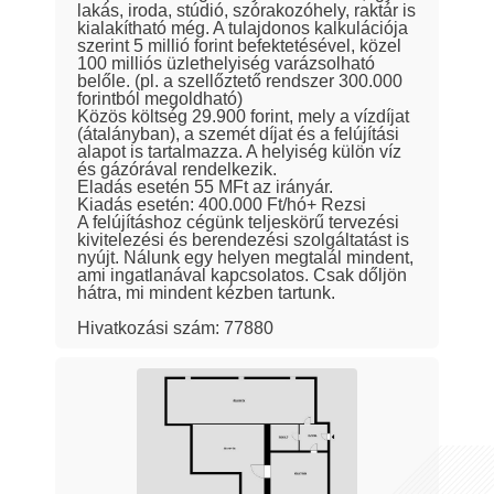
lakás, iroda, stúdió, szórakozóhely, raktár is
kialakítható még. A tulajdonos kalkulációja
szerint 5 millió forint befektetésével, közel
100 milliós üzlethelyiség varázsolható
belőle. (pl. a szellőztető rendszer 300.000
forintból megoldható)
Közös költség 29.900 forint, mely a vízdíjat
(átalányban), a szemét díjat és a felújítási
alapot is tartalmazza. A helyiség külön víz
és gázórával rendelkezik.
Eladás esetén 55 MFt az irányár.
Kiadás esetén: 400.000 Ft/hó+ Rezsi
A felújításhoz cégünk teljeskörű tervezési
kivitelezési és berendezési szolgáltatást is
nyújt. Nálunk egy helyen megtalál mindent,
ami ingatlanával kapcsolatos. Csak dőljön
hátra, mi mindent kézben tartunk.
Hivatkozási szám: 77880