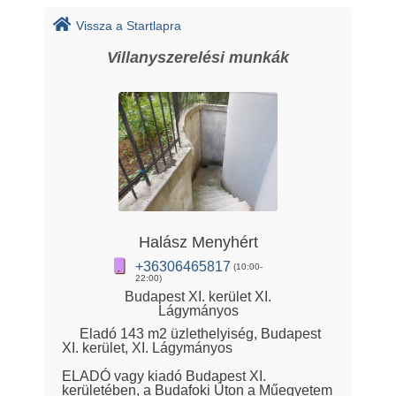
Vissza a Startlapra
Villanyszerelési munkák
Halász Menyhért
+36306465817
(10:00-
22:00)
Budapest XI. kerület XI.
Lágymányos
Eladó 143 m2 üzlethelyiség, Budapest
XI. kerület, XI. Lágymányos
ELADÓ vagy kiadó Budapest XI.
kerületében, a Budafoki Úton a Műegyetem