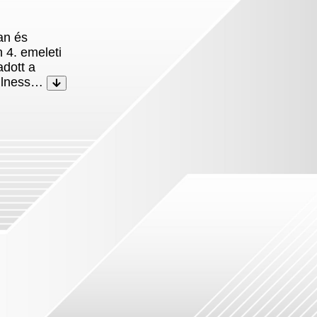
an és
 4. emeleti
dott a
ellness…