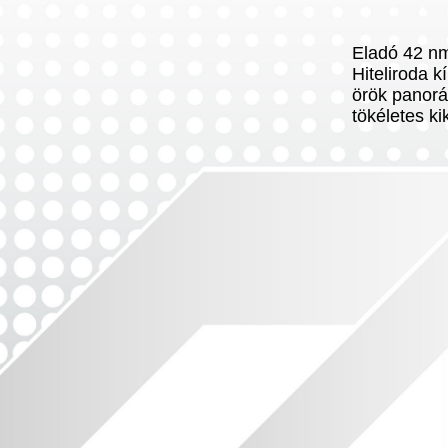
Eladó 42 nm-
Hiteliroda k
örök panorá
tökéletes k