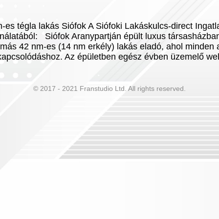
es tégla lakás Siófok A Siófoki Lakáskulcs-direct Ingatl
ínálatából: Siófok Aranypartján épült luxus társasházban
más 42 nm-es (14 nm erkély) lakás eladó, ahol minden a
ikapcsolódáshoz. Az épületben egész évben üzemelő w
© 2017 - 2021 Franstudio Ltd. All rights reserved.