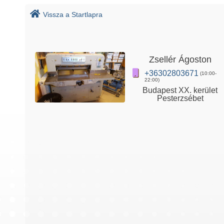
Vissza a Startlapra
Zsellér Ágoston
+36302803671
(10:00-
22:00)
Budapest XX. kerület
Pesterzsébet