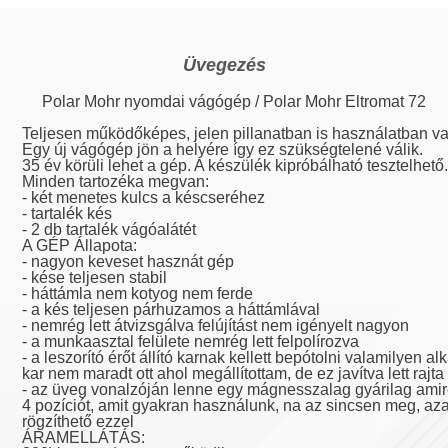
Üvegezés
Polar Mohr nyomdai vágógép / Polar Mohr Eltromat 72
Teljesen működőképes, jelen pillanatban is használatban va
Egy új vágógép jön a helyére így ez szükségtelené válik.
35 év körüli lehet a gép. A készülék kipróbálható tesztelhető.
Minden tartozéka megvan:
- két menetes kulcs a késcseréhez
- tartalék kés
- 2 db tartalék vágóalátét
A GÉP Állapota:
- nagyon keveset hasznát gép
- kése teljesen stabil
- háttámla nem kotyog nem ferde
- a kés teljesen párhuzamos a háttámlával
- nemrég lett átvizsgálva felújítást nem igényelt nagyon
- a munkaasztal felülete nemrég lett felpolírozva
- a leszorító érőt állító karnak kellett bepótolni valamilyen alk
kar nem maradt ott ahol megállítottam, de ez javítva lett rajta
- az üveg vonalzóján lenne egy mágnesszalag gyárilag amire
4 pozíciót, amit gyakran használunk, na az sincsen meg, az
rögzíthető ezzel
ÁRAMELLÁTÁS: