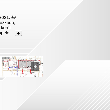
2021. év
yezkedő,
 kerül
 napele…