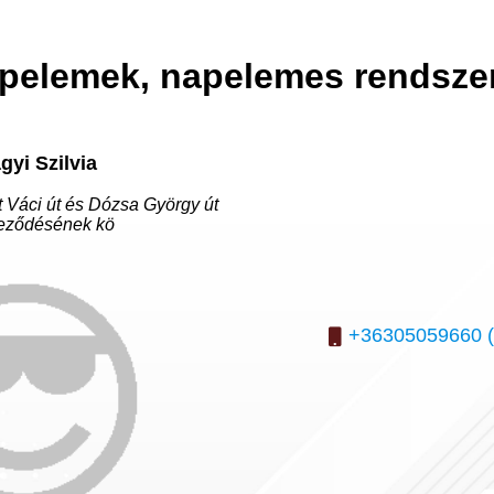
pelemek, napelemes rendsze
gyi Szilvia
t Váci út és Dózsa György út
teződésének kö
+36305059660 (