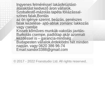
Ingyenes felméréssel lakásfelújitást-
átalakitást kedvező áron vállalok.
Szobafestő-mázolás tapéta fóliázással-
színes falak,Bontás
az ön igénye szerint. beázás, penészes
falak kezelése- ajtó-ablak zománc lakkozás
vagy cseréje
Kisseb kőműves munkák-vakolás javitás-
Burkolás csempe, padlólap akár azonnali
kezdéssel is – garancia-minőség
Budapesten vállalok.érdeklödni hét minden
napján. vagy 0620 386 96-74
Email:sandor3388@gmail.com
© 2017 - 2022 Franstudio Ltd. All rights reserved
.