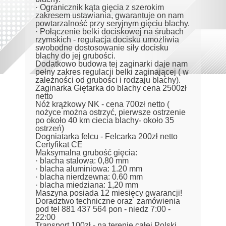
· Ogranicznik kąta gięcia z szerokim
zakresem ustawiania, gwarantuje on nam
powtarzalność przy seryjnym gięciu blachy.
· Połączenie belki dociskowej na śrubach
rzymskich - regulacja docisku umożliwia
swobodne dostosowanie siły docisku
blachy do jej grubości.
Dodatkowo budowa tej zaginarki daje nam
pełny zakres regulacji belki zaginającej ( w
zależności od grubości i rodzaju blachy).
Zaginarka Giętarka do blachy cena 2500zł
netto
Nóż krążkowy NK - cena 700zł netto (
nożyce można ostrzyć, pierwsze ostrzenie
po około 40 km ciecia blachy- około 35
ostrzeń)
Dogniatarka felcu - Felcarka 200zł netto
Certyfikat CE
Maksymalna grubość gięcia:
· blacha stalowa: 0,80 mm
· blacha aluminiowa: 1.20 mm
· blacha nierdzewna: 0.60 mm
· blacha miedziana: 1,20 mm
Maszyna posiada 12 miesięcy gwarancji!
Doradztwo techniczne oraz zamówienia
pod tel 881 437 564 pon - niedz 7:00 -
22:00
Transport 100zł - na terenie całej Polski.