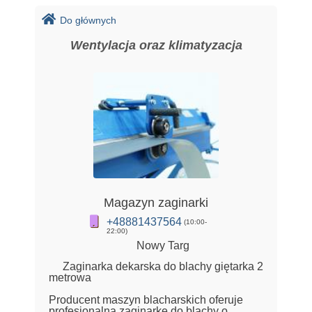
Do głównych
Wentylacja oraz klimatyzacja
Magazyn zaginarki
+48881437564
(10:00-
22:00)
Nowy Targ
Zaginarka dekarska do blachy giętarka 2
metrowa
Producent maszyn blacharskich oferuje
profesjonalną zaginarkę do blachy o