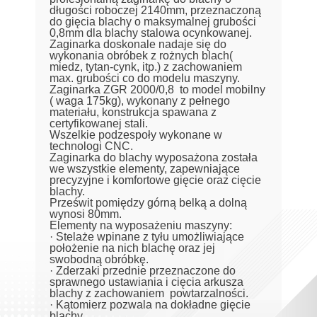
długości roboczej 2140mm, przeznaczoną
do gięcia blachy o maksymalnej grubości
0,8mm dla blachy stalowa ocynkowanej.
Zaginarka doskonale nadaje się do
wykonania obróbek z rożnych blach(
miedz, tytan-cynk, itp.) z zachowaniem
max. grubości co do modelu maszyny.
Zaginarka ZGR 2000/0,8 to model mobilny
( waga 175kg), wykonany z pełnego
materiału, konstrukcja spawana z
certyfikowanej stali.
Wszelkie podzespoły wykonane w
technologi CNC.
Zaginarka do blachy wyposażona została
we wszystkie elementy, zapewniające
precyzyjne i komfortowe gięcie oraz cięcie
blachy.
Prześwit pomiędzy górną belką a dolną
wynosi 80mm.
Elementy na wyposażeniu maszyny:
· Stelaże wpinane z tyłu umożliwiające
położenie na nich blachę oraz jej
swobodną obróbkę.
· Zderzaki przednie przeznaczone do
sprawnego ustawiania i cięcia arkusza
blachy z zachowaniem powtarzalności.
· Kątomierz pozwala na dokładne gięcie
blachy.