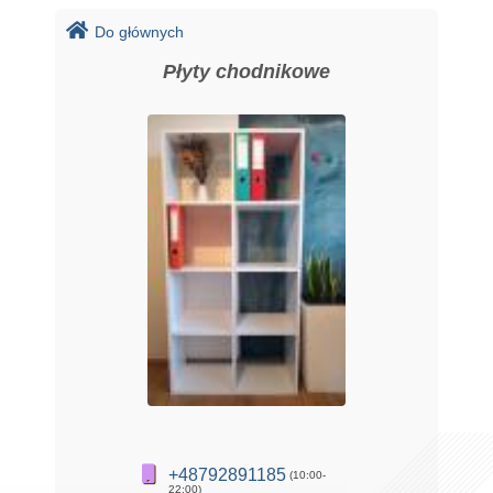
Do głównych
Płyty chodnikowe
+48792891185
(10:00-
22:00)