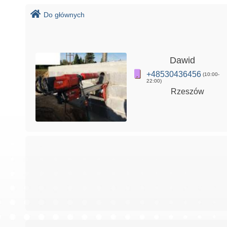
Do głównych
Dawid
+48530436456
(10:00-
22:00)
Rzeszów