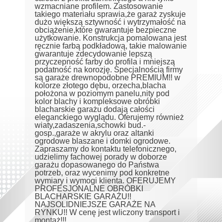
wzmacniane profilem. Zastosowanie
takiego materiału sprawia,że garaż zyskuje
dużo większą sztywność i wytrzymałość na
obciążenie,które gwarantuje bezpieczne
użytkowanie. Konstrukcja pomalowana jest
ręcznie farbą podkładową, takie malowanie
gwarantuje zdecydowanie lepszą
przyczepność farby do profila i mniejszą
podatność na korozję. Specjalnością firmy
są garaże drewnopodobne PREMIUM!! w
kolorze złotego dębu, orzecha,blacha
położona w poziomym panelu,nity pod
kolor blachy i kompleksowe obróbki
blacharskie garażu dodają całości
eleganckiego wyglądu. Oferujemy również
wiaty,zadaszenia,schowki bud.-
gosp.,garaże w akrylu oraz altanki
ogrodowe blaszane i domki ogrodowe.
Zapraszamy do kontaktu telefonicznego,
udzielimy fachowej porady w doborze
garażu dopasowanego do Państwa
potrzeb, oraz wycenimy pod konkretne
wymiary i wymogi klienta. OFERUJEMY
PROFESJONALNE OBRÓBKI
BLACHARSKIE GARAŻU!!
NAJSOLIDNIEJSZE GARAŻE NA
RYNKU!! W cenę jest wliczony transport i
montaż!!!