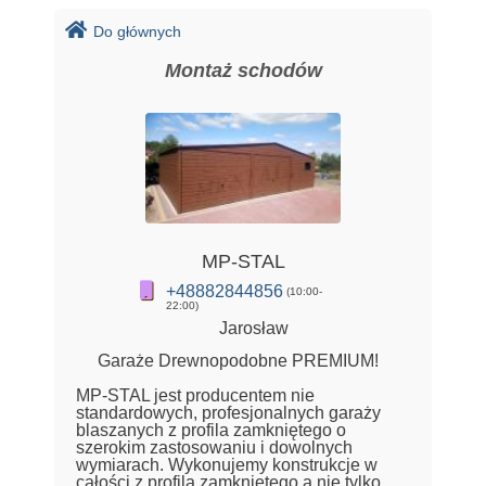
Do głównych
Montaż schodów
MP-STAL
+48882844856
(10:00-
22:00)
Jarosław
Garaże Drewnopodobne PREMIUM!
MP-STAL jest producentem nie
standardowych, profesjonalnych garaży
blaszanych z profila zamkniętego o
szerokim zastosowaniu i dowolnych
wymiarach. Wykonujemy konstrukcje w
całości z profila zamkniętego a nie tylko