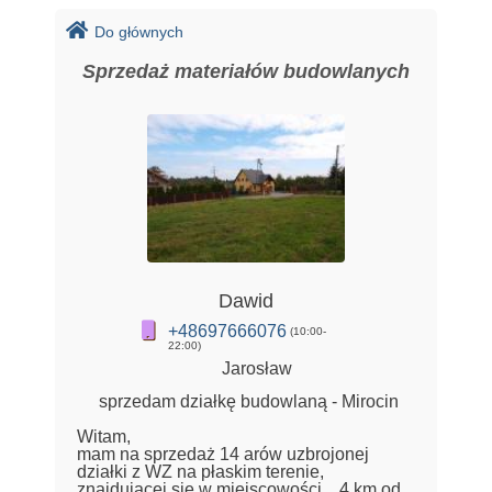
Do głównych
Sprzedaż materiałów budowlanych
Dawid
+48697666076
(10:00-
22:00)
Jarosław
sprzedam działkę budowlaną - Mirocin
Witam,
mam na sprzedaż 14 arów uzbrojonej
działki z WZ na płaskim terenie,
znajdującej się w miejscowości , 4 km od