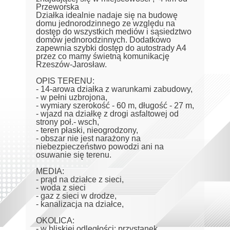
Przeworska
Działka idealnie nadaje się na budowę
domu jednorodzinnego ze względu na
dostęp do wszystkich mediów i sąsiedztwo
domów jednorodzinnych. Dodatkowo
zapewnia szybki dostęp do autostrady A4
przez co mamy świetną komunikację
Rzeszów-Jarosław.
OPIS TERENU:
- 14-arowa działka z warunkami zabudowy,
- w pełni uzbrojona,
- wymiary szerokość - 60 m, długość - 27 m,
- wjazd na działkę z drogi asfaltowej od
strony poł.- wsch,
- teren płaski, nieogrodzony,
- obszar nie jest narażony na
niebezpieczeństwo powodzi ani na
osuwanie się terenu.
MEDIA:
- prąd na działce z sieci,
- woda z sieci
- gaz z sieci w drodze,
- kanalizacja na działce,
OKOLICA:
- w bliskiej odległości: przystanek