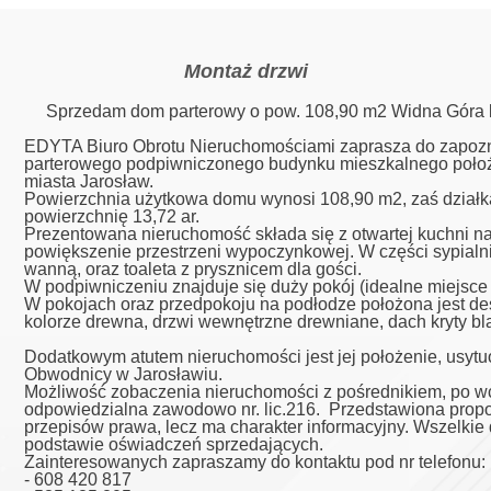
Montaż drzwi
Sprzedam dom parterowy o pow. 108,90 m2 Widna Góra k
EDYTA Biuro Obrotu Nieruchomościami zaprasza do zapozna
parterowego podpiwniczonego budynku mieszkalnego poło
miasta Jarosław.
Powierzchnia użytkowa domu wynosi 108,90 m2, zaś działk
powierzchnię 13,72 ar.
Prezentowana nieruchomość składa się z otwartej kuchni na
powiększenie przestrzeni wypoczynkowej. W części sypialni
wanną, oraz toaleta z prysznicem dla gości.
W podpiwniczeniu znajduje się duży pokój (idealne miejsce z
W pokojach oraz przedpokoju na podłodze położona jest de
kolorze drewna, drzwi wewnętrzne drewniane, dach kryty 
Dodatkowym atutem nieruchomości jest jej położenie, usytuo
Obwodnicy w Jarosławiu.
Możliwość zobaczenia nieruchomości z pośrednikiem, po w
odpowiedzialna zawodowo nr. lic.216. Przedstawiona propoz
przepisów prawa, lecz ma charakter informacyjny. Wszelki
podstawie oświadczeń sprzedających.
Zainteresowanych zapraszamy do kontaktu pod nr telefonu:
- 608 420 817