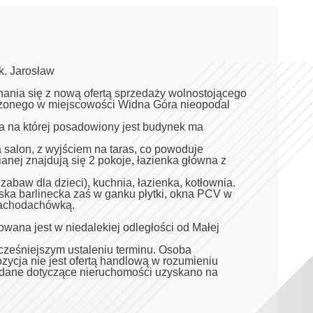
. Jarosław
nia się z nową ofertą sprzedaży wolnostojącego
żonego w miejscowości Widna Góra nieopodal
a na której posadowiony jest budynek ma
 salon, z wyjściem na taras, co powoduje
anej znajdują się 2 pokoje, łazienka główna z
abaw dla dzieci), kuchnia, łazienka, kotłownia.
ska barlinecka zaś w ganku płytki, okna PCV w
blachodachówką.
wana jest w niedalekiej odległości od Małej
cześniejszym ustaleniu terminu. Osoba
ycja nie jest ofertą handlową w rozumieniu
e dane dotyczące nieruchomości uzyskano na