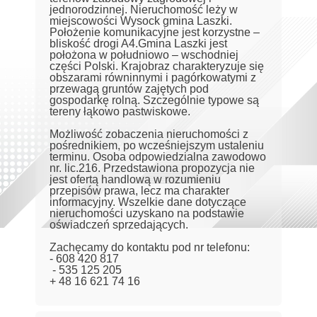
jednorodzinnej. Nieruchomość leży w
miejscowości Wysock gmina Laszki.
Położenie komunikacyjne jest korzystne –
bliskość drogi A4.Gmina Laszki jest
położona w południowo – wschodniej
części Polski. Krajobraz charakteryzuje się
obszarami równinnymi i pagórkowatymi z
przewagą gruntów zajętych pod
gospodarkę rolną. Szczególnie typowe są
tereny łąkowo pastwiskowe.
Możliwość zobaczenia nieruchomości z
pośrednikiem, po wcześniejszym ustaleniu
terminu. Osoba odpowiedzialna zawodowo
nr. lic.216. Przedstawiona propozycja nie
jest ofertą handlową w rozumieniu
przepisów prawa, lecz ma charakter
informacyjny. Wszelkie dane dotyczące
nieruchomości uzyskano na podstawie
oświadczeń sprzedających.
Zachęcamy do kontaktu pod nr telefonu:
- 608 420 817
- 535 125 205
+ 48 16 621 74 16