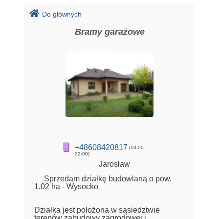
Do głównych
Bramy garażowe
+48608420817
(10:00-
22:00)
Jarosław
Sprzedam działkę budowlaną o pow.
1,02 ha - Wysocko
Działka jest położona w sąsiedztwie
terenów zabudowy zagrodowej i