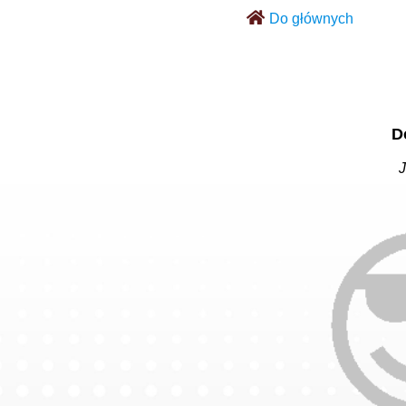
Do głównych
D
J