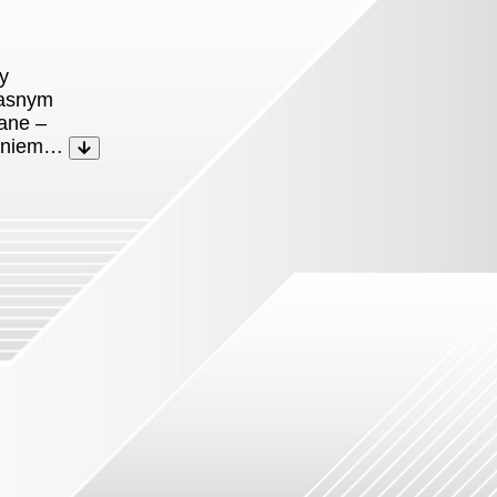
y
łasnym
ane –
waniem…