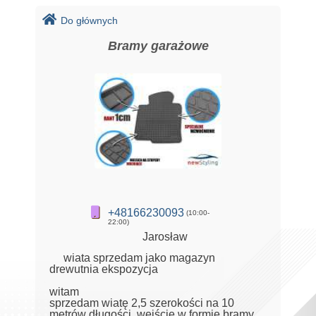
Do głównych
Bramy garażowe
+48166230093
(10:00-
22:00)
Jarosław
wiata sprzedam jako magazyn
drewutnia ekspozycja
witam
sprzedam wiatę 2,5 szerokości na 10
metrów długości, wejście w formie bramy