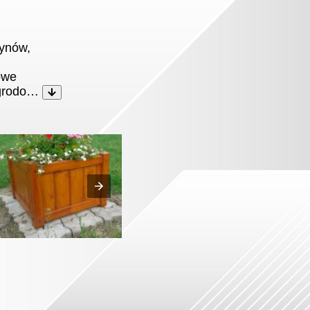
Dynów,
, Stalowa
owe
ogrodo…