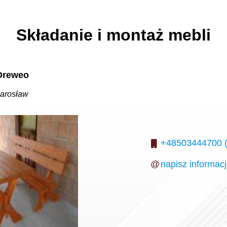
Składanie i montaż mebli
Dreweo
arosław
+48503444700 (
@
napisz informac