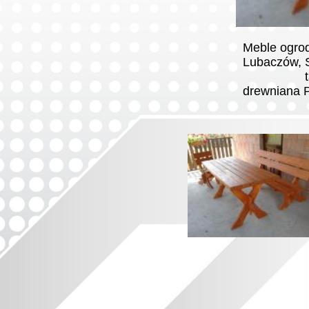
Meble ogrod
Lubaczów
tagi: Meb
drewniana 