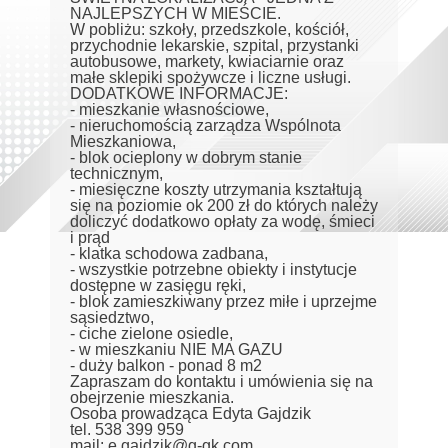
NAJLEPSZYCH W MIEŚCIE.
W pobliżu: szkoły, przedszkole, kościół,
przychodnie lekarskie, szpital, przystanki
autobusowe, markety, kwiaciarnie oraz
małe sklepiki spożywcze i liczne usługi.
DODATKOWE INFORMACJE:
- mieszkanie własnościowe,
- nieruchomością zarządza Wspólnota
Mieszkaniowa,
- blok ocieplony w dobrym stanie
technicznym,
- miesięczne koszty utrzymania kształtują
się na poziomie ok 200 zł do których należy
doliczyć dodatkowo opłaty za wodę, śmieci
i prąd
- klatka schodowa zadbana,
- wszystkie potrzebne obiekty i instytucje
dostępne w zasięgu ręki,
- blok zamieszkiwany przez miłe i uprzejme
sąsiedztwo,
- ciche zielone osiedle,
- w mieszkaniu NIE MA GAZU
- duży balkon - ponad 8 m2
Zapraszam do kontaktu i umówienia się na
obejrzenie mieszkania.
Osoba prowadząca Edyta Gajdzik
tel. 538 399 959
mail: e.gajdzik@g-gk.com