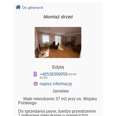
Do głównych
Montaż drzwi
Edyta
+48538399959
(10:00-
22:00)
@
napisz informację
Jarosław
Małe mieszkanie 37 m2 przy os. Wojska
Polskiego
Do sprzedania jasne, bardzo przestrzenne
1 pokojowe mieszkanie o powierzchni