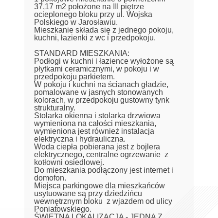
37,17 m2 położone na III piętrze
ocieplonego bloku przy ul. Wojska
Polskiego w Jarosławiu.
Mieszkanie składa się z jednego pokoju,
kuchni, łazienki z wc i przedpokoju.
STANDARD MIESZKANIA:
Podłogi w kuchni i łazience wyłożone są
płytkami ceramicznymi, w pokoju i w
przedpokoju parkietem.
W pokoju i kuchni na ścianach gładzie,
pomalowane w jasnych stonowanych
kolorach, w przedpokoju gustowny tynk
strukturalny.
Stolarka okienna i stolarka drzwiowa
wymieniona na całości mieszkania,
wymieniona jest również instalacja
elektryczna i hydrauliczna.
Woda ciepła pobierana jest z bojlera
elektrycznego, centralne ogrzewanie z
kotłowni osiedlowej.
Do mieszkania podłączony jest internet i
domofon.
Miejsca parkingowe dla mieszkańców
usytuowane są przy dziedzińcu
wewnętrznym bloku z wjazdem od ulicy
Poniatowskiego.
ŚWIETNA LOKALIZACJA - JEDNA Z