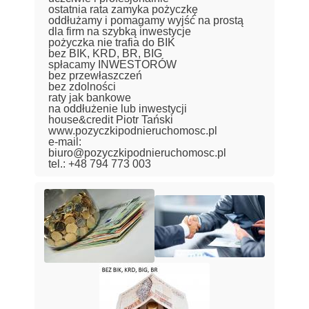
ostatnia rata zamyka pożyczkę
oddłużamy i pomagamy wyjść na prostą
dla firm na szybką inwestycje
pożyczka nie trafia do BIK
bez BIK, KRD, BR, BIG
spłacamy INWESTORÓW
bez przewłaszczeń
bez zdolności
raty jak bankowe
na oddłużenie lub inwestycji
house&credit Piotr Tański
www.pozyczkipodnieruchomosc.pl
e-mail:
biuro@pozyczkipodnieruchomosc.pl
tel.: +48 794 773 003