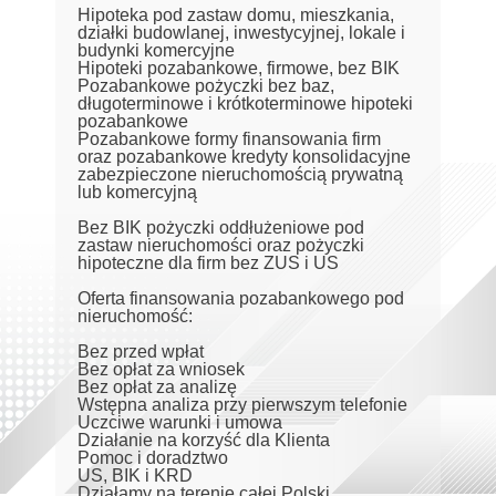
Hipoteka pod zastaw domu, mieszkania,
działki budowlanej, inwestycyjnej, lokale i
budynki komercyjne
Hipoteki pozabankowe, firmowe, bez BIK
Pozabankowe pożyczki bez baz,
długoterminowe i krótkoterminowe hipoteki
pozabankowe
Pozabankowe formy finansowania firm
oraz pozabankowe kredyty konsolidacyjne
zabezpieczone nieruchomością prywatną
lub komercyjną
Bez BIK pożyczki oddłużeniowe pod
zastaw nieruchomości oraz pożyczki
hipoteczne dla firm bez ZUS i US
Oferta finansowania pozabankowego pod
nieruchomość:
Bez przed wpłat
Bez opłat za wniosek
Bez opłat za analizę
Wstępna analiza przy pierwszym telefonie
Uczciwe warunki i umowa
Działanie na korzyść dla Klienta
Pomoc i doradztwo
US, BIK i KRD
Działamy na terenie całej Polski