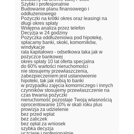
Szybki i profesjonalnie
Budowanie planu finansowego i
oddłużeniowego
Pożyczki na krótki okres oraz leasingi na
długi okres spłaty
Wstępna analiza przez telefon
Decyzja w 24 godziny
Pożyczka oddłużeniowa pod hipotekę,
spłacamy banki, skoki, komorników,
windykacje
rata kapitałowo - odsetkowa taka jak w
pożyczce bankowej
okres spłaty 10 lat oferta specjalna
do 60% wartości nieruchomości
nie stosujemy przewłaszczenia,
zabezpieczeniem jest ustanowienie
hipoteki, tak jak robią to banki
w przypadku zajęcia komorniczego i innych
czynników stosujemy przewłaszczenie na
czas trwania pożyczki
nieruchomość pozostaje Twoją własnością
oprocentowanie 10% w skali roku plus
prowizja za udzielenie
bez przed wpłat
bez zaliczek
bez opłat za wniosek
szybka decyzja
uczciwie i profesjonalnie