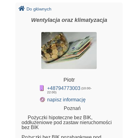
Do głównych
Wentylacja oraz klimatyzacja
Piotr
+48794773003
(10:00-
22:00)
@
napisz informację
Poznań
Pożyczki hipoteczne bez BIK,
oddłużeniowe pod zastaw nieruchomości
bez BIK
Pożyczki bez BIK pozabankowe pod