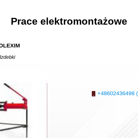
Prace elektromontażowe
OLEXIM
Izdebki
+48602436498 (