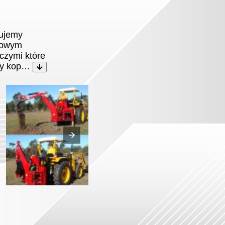
ujemy
ktowym
iczymi które
zny kop…