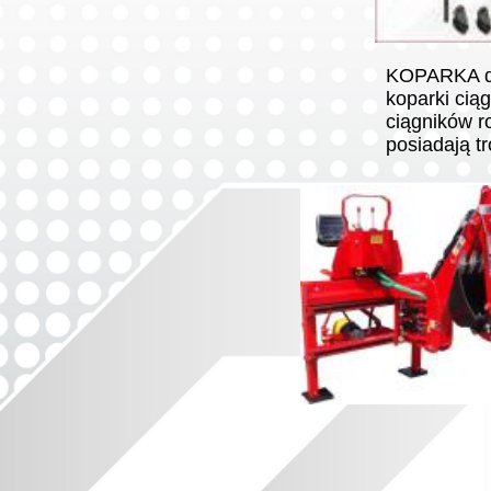
KOPARKA do
koparki cią
ciągników r
posiadają t